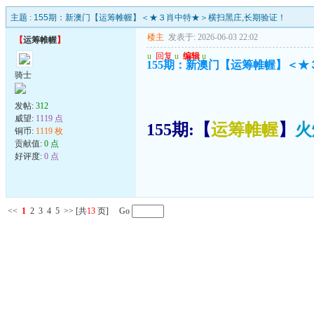
主题 :
155期：新澳门【运筹帷幄】＜★３肖中特★＞横扫黑庄,长期验证！
楼主
发表于: 2026-06-03 22:02
【
运筹帷幄
】
u
回复
u
编辑
u
155期：新澳门【运筹帷幄】＜★
骑士
发帖:
312
威望:
1119 点
155期:【
运筹帷幄
】
火
铜币:
1119 枚
贡献值:
0 点
好评度:
0 点
<<
1
2
3
4
5
>>
[共
13
页] Go