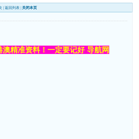
次 |
返回列表
|
关闭本页
港澳精准资料！一定要记好 导航网