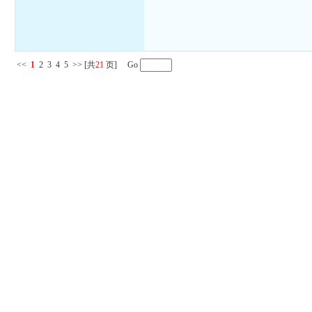
<<
1
2
3
4
5
>>
[共
21
页] Go