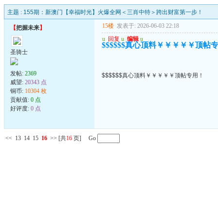
主题 :
155期：新澳门【幸福时光】火爆全网＜三肖中特＞跨出财富第一步！
15楼
发表于: 2026-06-03 22:18
【
把握未来
】
u
回复
u
编辑
u
$$$$$$真心顶料￥￥￥￥￥顶帖
圣骑士
发帖:
2369
$$$$$$真心顶料￥￥￥￥￥顶帖专用！
威望:
20343 点
铜币:
10304 枚
贡献值:
0 点
好评度:
0 点
<<
13
14
15
16
>>
[共
16
页] Go