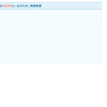
读
1422763
次 |
返回列表
|
关闭本页