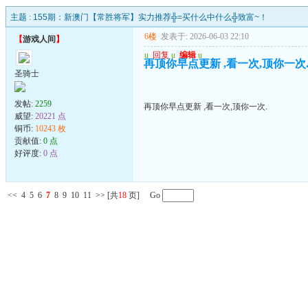
主题 :
155期：新澳门【常胜将军】实力推荐╬=买什么中什么╬致富~！
6楼
发表于: 2026-06-03 22:10
【
游戏人间
】
u
回复
u
编辑
u
再顶你早点更新 ,看一次,顶你一次
圣骑士
发帖:
2259
再顶你早点更新 ,看一次,顶你一次.
威望:
20221 点
铜币:
10243 枚
贡献值:
0 点
好评度:
0 点
<<
4
5
6
7
8
9
10
11
>>
[共
18
页] Go