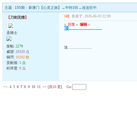
主题 :
155期：新澳门【心灵之旅】→中特3肖→连连狂中.
6楼
发表于: 2026-06-03 22:09
【
刀剑无情
】
u
回复
u
编辑
u
顶...........................
圣骑士
发帖:
2279
顶...........................
威望:
20320 点
铜币:
10292 枚
贡献值:
1 点
好评度:
0 点
<<
4
5
6
7
8
9
10
11
>>
[共
16
页] Go