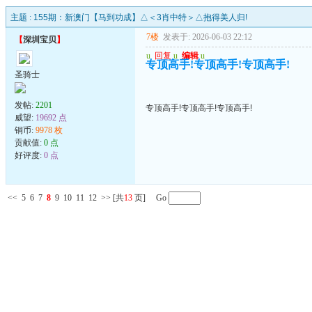
主题 :
155期：新澳门【马到功成】△＜3肖中特＞△抱得美人归!
7楼
发表于: 2026-06-03 22:12
【
深圳宝贝
】
u
回复
u
编辑
u
专顶高手!专顶高手!专顶高手!
圣骑士
发帖:
2201
专顶高手!专顶高手!专顶高手!
威望:
19692 点
铜币:
9978 枚
贡献值:
0 点
好评度:
0 点
<<
5
6
7
8
9
10
11
12
>>
[共
13
页] Go