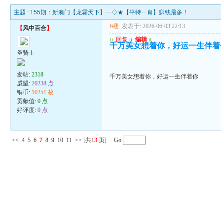
主题 :
155期：新澳门【龙霸天下】━◇★【平特一肖】赚钱最多！
6楼
发表于: 2026-06-03 22:13
【
风中百合
】
u
回复
u
编辑
u
千万美女想着你，好运一生伴着
圣骑士
发帖:
2318
千万美女想着你，好运一生伴着你
威望:
20238 点
铜币:
10251 枚
贡献值:
0 点
好评度:
0 点
<<
4
5
6
7
8
9
10
11
>>
[共
13
页] Go