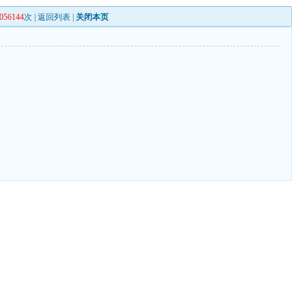
056144
次 |
返回列表
|
关闭本页