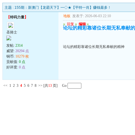
主题 :
155期：新澳门【龙霸天下】━◇★【平特一肖】赚钱最多！
地板
发表于: 2026-06-03 22:10
【
特码力量
】
u
回复
u
编辑
u
论坛的精彩靠诸位长期无私奉献
圣骑士
发帖:
2314
论坛的精彩靠诸位长期无私奉献的精神
威望:
20294 点
铜币:
10279 枚
贡献值:
0 点
好评度:
0 点
<<
1
2
3
4
5
6
7
8
>>
[共
13
页] Go