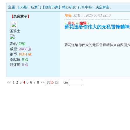
主题 :
155期：新澳门【致富万家】精心研究（3肖中特）决定财富、
地板
发表于: 2026-06-03 22:10
【
老家林子
】
u
回复
u
编辑
u
藓花送给你伟大的无私雷锋精神
圣骑士
发帖:
2292
藓花送给你伟大的无私雷锋精神来自四面
威望:
20438 点
铜币:
10351 枚
贡献值:
0 点
好评度:
0 点
<<
1
2
3
4
5
6
7
8
>>
[共
15
页] Go