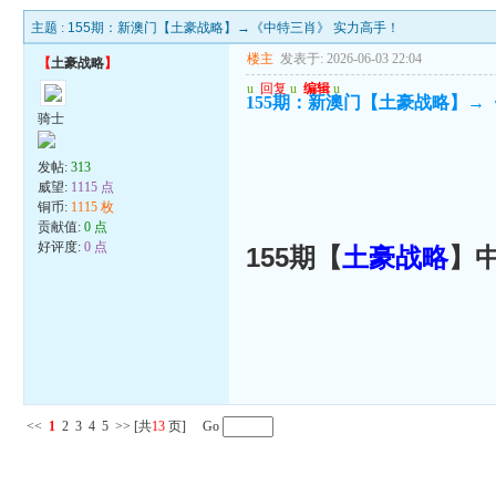
主题 :
155期：新澳门【土豪战略】→《中特三肖》 实力高手！
楼主
发表于: 2026-06-03 22:04
【
土豪战略
】
u
回复
u
编辑
u
155期：新澳门【土豪战略】→
骑士
发帖:
313
威望:
1115 点
铜币:
1115 枚
贡献值:
0 点
好评度:
0 点
155期【
土豪战略
】
<<
1
2
3
4
5
>>
[共
13
页] Go