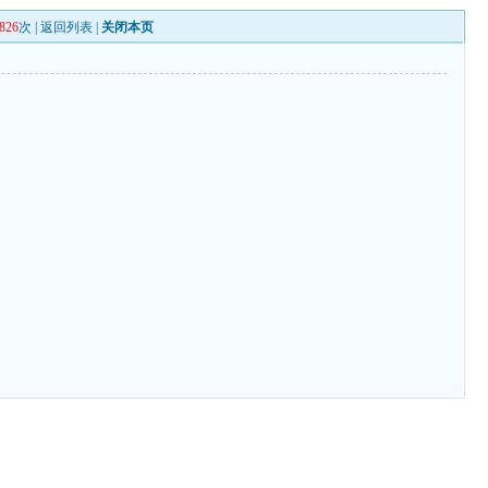
826
次 |
返回列表
|
关闭本页