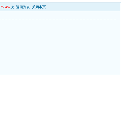
读
759452
次 |
返回列表
|
关闭本页