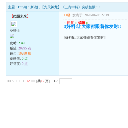
主题 :
155期：新澳门【九天神龙】《三肖中特》突破极限~！
11楼
发表于: 2026-06-03 22:19
【
把握未来
】
u
回复
u
编辑
u
!!好料!让大家都跟着你发财!!
圣骑士
!!好料!让大家都跟着你发财!!
发帖:
2345
威望:
20295 点
铜币:
10280 枚
贡献值:
0 点
好评度:
0 点
<<
9
10
11
12
>>
[共
12
页] Go