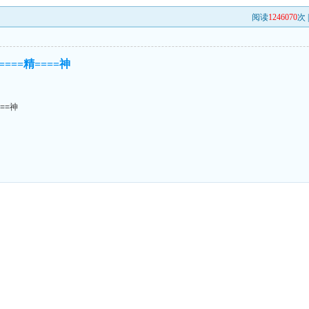
阅读
1246070
次 
====精====神
===神