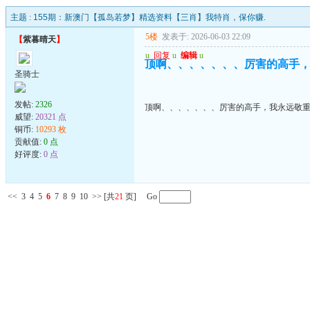
主题 :
155期：新澳门【孤岛若梦】精选资料【三肖】我特肖，保你赚.
5楼
发表于: 2026-06-03 22:09
【
紫暮晴天
】
u
回复
u
编辑
u
顶啊、、、、、、、厉害的高手
圣骑士
发帖:
2326
顶啊、、、、、、、厉害的高手，我永远敬
威望:
20321 点
铜币:
10293 枚
贡献值:
0 点
好评度:
0 点
<<
3
4
5
6
7
8
9
10
>>
[共
21
页] Go