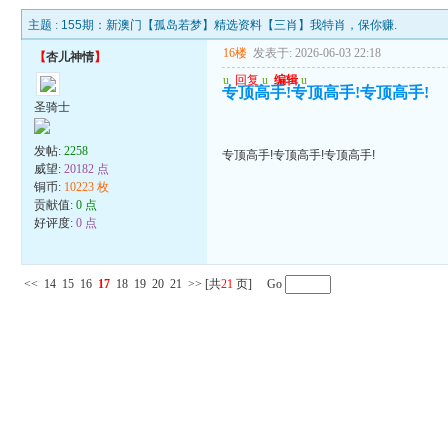
主题 :
155期：新澳门【孤岛若梦】精选资料【三肖】我特肖，保你赚.
16楼
发表于: 2026-06-03 22:18
【
杏儿神情
】
u
回复
u
编辑
u
专顶高手!专顶高手!专顶高手!
圣骑士
发帖:
2258
专顶高手!专顶高手!专顶高手!
威望:
20182 点
铜币:
10223 枚
贡献值:
0 点
好评度:
0 点
<<
14
15
16
17
18
19
20
21
>>
[共
21
页] Go