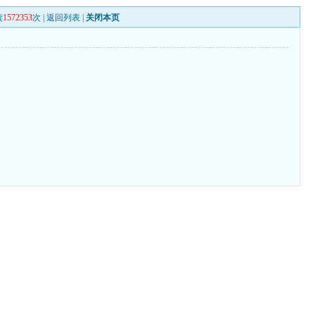
读
1572353
次 |
返回列表
|
关闭本页