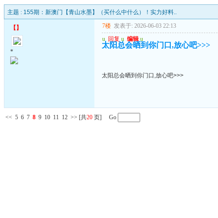
主题 :
155期：新澳门【青山水墨】（买什么中什么）！实力好料..
7楼
发表于: 2026-06-03 22:13
【
】
u
回复
u
编辑
u
太阳总会晒到你门口,放心吧>>>
*
太阳总会晒到你门口,放心吧>>>
<<
5
6
7
8
9
10
11
12
>>
[共
20
页] Go