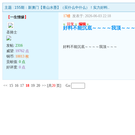
主题 :
155期：新澳门【青山水墨】（买什么中什么）！实力好料..
17楼
发表于: 2026-06-03 22:18
【
一生情缘
】
u
回复
u
编辑
u
好料不能沉底～～～～我顶～～
圣骑士
发帖:
2316
好料不能沉底～～～～我顶～～～
威望:
19762 点
铜币:
10013 枚
贡献值:
0 点
好评度:
0 点
<<
15
16
17
18
19
20
>>
[共
20
页] Go