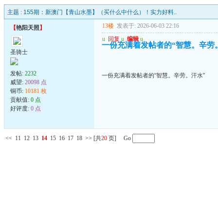
主题 :
155期：新澳门【青山水墨】（买什么中什么）！实力好料..
13楼
发表于: 2026-06-03 22:16
【
艳阳天照
】
u
回复
u
编辑
u
一份充满着发帖者的“智慧。辛劳
圣骑士
发帖:
2232
一份充满着发帖者的“智慧。辛劳。汗水”
威望:
20098 点
铜币:
10181 枚
贡献值:
0 点
好评度:
0 点
<<
11
12
13
14
15
16
17
18
>>
[共
20
页] Go