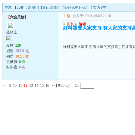
主题 :
155期：新澳门【青山水墨】（买什么中什么）！实力好料..
11楼
发表于: 2026-06-03 22:16
【
六合天娇
】
u
回复
u
编辑
u
好料需要大家支持.有大家的支持高手
圣骑士
发帖:
2294
好料需要大家支持.有大家的支持高手们才有动力
威望:
20301 点
铜币:
10283 枚
贡献值:
0 点
好评度:
0 点
<<
9
10
11
12
13
14
15
16
>>
[共
20
页] Go