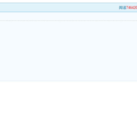
阅读
74642