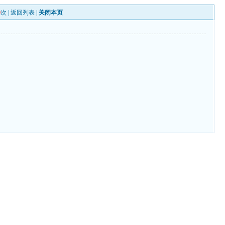
0
次 |
返回列表
|
关闭本页