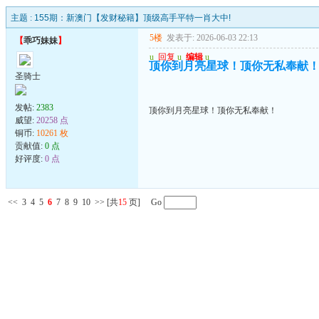
主题 :
155期：新澳门【发财秘籍】顶级高手平特一肖大中!
5楼
发表于: 2026-06-03 22:13
【
乖巧妹妹
】
u
回复
u
编辑
u
顶你到月亮星球！顶你无私奉献
圣骑士
发帖:
2383
顶你到月亮星球！顶你无私奉献！
威望:
20258 点
铜币:
10261 枚
贡献值:
0 点
好评度:
0 点
<<
3
4
5
6
7
8
9
10
>>
[共
15
页] Go