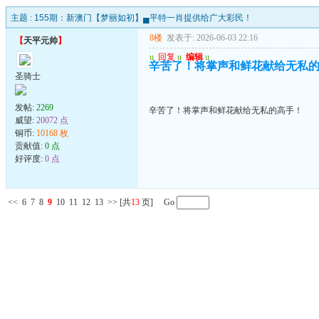
主题 :
155期：新澳门【梦丽如初】▄平特一肖提供给广大彩民！
8楼
发表于: 2026-06-03 22:16
【
天平元帅
】
u
回复
u
编辑
u
辛苦了！将掌声和鲜花献给无私
圣骑士
发帖:
2269
辛苦了！将掌声和鲜花献给无私的高手！
威望:
20072 点
铜币:
10168 枚
贡献值:
0 点
好评度:
0 点
<<
6
7
8
9
10
11
12
13
>>
[共
13
页] Go