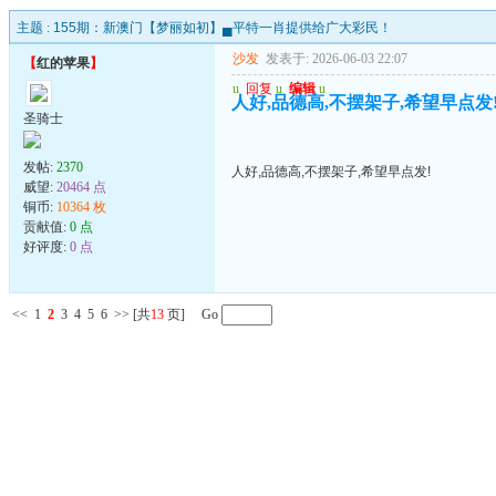
主题 :
155期：新澳门【梦丽如初】▄平特一肖提供给广大彩民！
沙发
发表于: 2026-06-03 22:07
【
红的苹果
】
u
回复
u
编辑
u
人好,品德高,不摆架子,希望早点发
圣骑士
发帖:
2370
人好,品德高,不摆架子,希望早点发!
威望:
20464 点
铜币:
10364 枚
贡献值:
0 点
好评度:
0 点
<<
1
2
3
4
5
6
>>
[共
13
页] Go