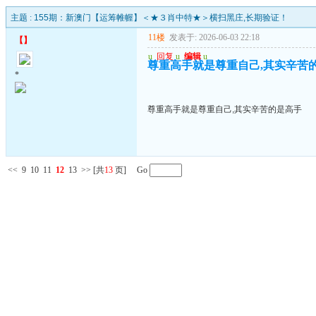
主题 :
155期：新澳门【运筹帷幄】＜★３肖中特★＞横扫黑庄,长期验证！
11楼
发表于: 2026-06-03 22:18
【
】
u
回复
u
编辑
u
尊重高手就是尊重自己,其实辛苦
*
尊重高手就是尊重自己,其实辛苦的是高手
<<
9
10
11
12
13
>>
[共
13
页] Go