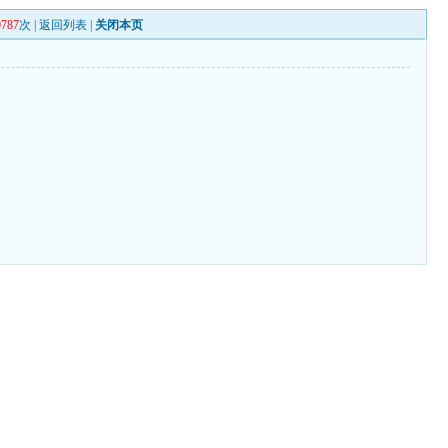
9787
次 |
返回列表
|
关闭本页