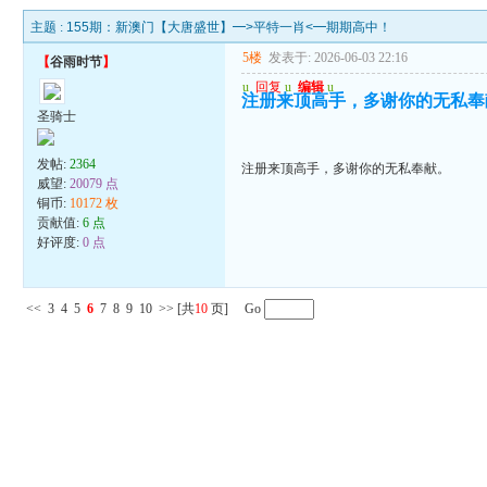
主题 :
155期：新澳门【大唐盛世】━>平特一肖<━期期高中！
5楼
发表于: 2026-06-03 22:16
【
谷雨时节
】
u
回复
u
编辑
u
注册来顶高手，多谢你的无私奉
圣骑士
发帖:
2364
注册来顶高手，多谢你的无私奉献。
威望:
20079 点
铜币:
10172 枚
贡献值:
6 点
好评度:
0 点
<<
3
4
5
6
7
8
9
10
>>
[共
10
页] Go