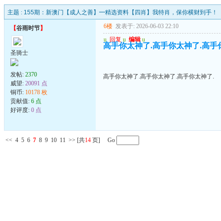
主题 :
155期：新澳门【成人之善】━精选资料【四肖】我特肖，保你横财到手！
6楼
发表于: 2026-06-03 22:10
【
谷雨时节
】
u
回复
u
编辑
u
高手你太神了.高手你太神了.高手
圣骑士
发帖:
2370
高手你太神了.高手你太神了.高手你太神了.
威望:
20091 点
铜币:
10178 枚
贡献值:
6 点
好评度:
0 点
<<
4
5
6
7
8
9
10
11
>>
[共
14
页] Go