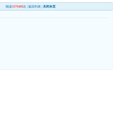
阅读
1079488
次 |
返回列表
|
关闭本页