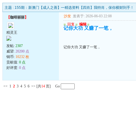
主题 :
155期：新澳门【成人之善】━精选资料【四肖】我特肖，保你横财到手！
沙发
发表于: 2026-06-03 22:08
【
咖啡丽丽
】
u
回复
u
编辑
u
记你大功 又赚了一笔，
精灵王
发帖:
2307
记你大功 又赚了一笔，
威望:
20200 点
铜币:
10232 枚
贡献值:
0 点
好评度:
0 点
<<
1
2
3
4
5
6
>>
[共
14
页] Go