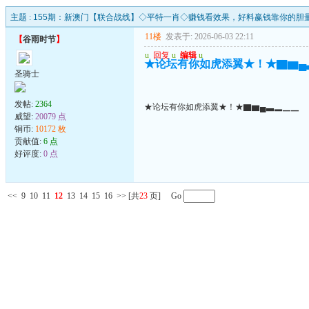
主题 :
155期：新澳门【联合战线】◇平特一肖◇赚钱看效果，好料赢钱靠你的胆
11楼
发表于: 2026-06-03 22:11
【
谷雨时节
】
u
回复
u
编辑
u
★论坛有你如虎添翼★！★▇▆▄
圣骑士
发帖:
2364
★论坛有你如虎添翼★！★▇▆▄▃▂▁▁
威望:
20079 点
铜币:
10172 枚
贡献值:
6 点
好评度:
0 点
<<
9
10
11
12
13
14
15
16
>>
[共
23
页] Go