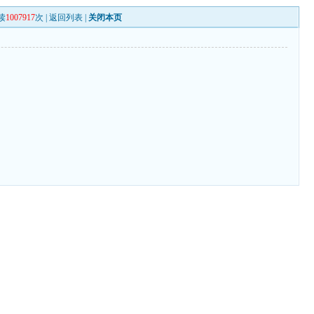
读
1007917
次 |
返回列表
|
关闭本页