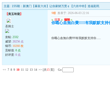
主题 :
155期：新澳门【暴富六肖】让你家财万贯￠【六肖中特】造福彩民
9楼
发表于: 2026-06-03 22:16
【
美玉玲珑
】
u
回复
u
编辑
u
你嘅心血無白費!!!!!有我默默支持你..
圣骑士
发帖:
2332
你嘅心血無白費!!!!!有我默默支持你......
威望:
20256 点
铜币:
10260 枚
贡献值:
0 点
好评度:
0 点
<<
7
8
9
10
11
12
13
14
>>
[共
15
页] Go