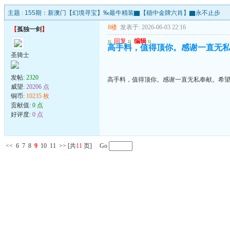
主题 :
155期：新澳门【幻境寻宝】‰最牛精装▇【稳中金牌六肖】▇永不止步
8楼
发表于: 2026-06-03 22:16
【
孤独一剑
】
u
回复
u
编辑
u
高手料，值得顶你。感谢一直无
圣骑士
发帖:
2320
高手料，值得顶你。感谢一直无私奉献。希
威望:
20206 点
铜币:
10235 枚
贡献值:
0 点
好评度:
0 点
<<
6
7
8
9
10
11
>>
[共
11
页] Go