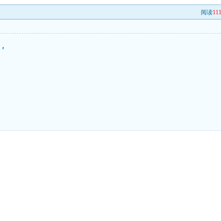
阅读
11
，