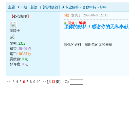
主题 :
155期：新澳门【绝对赚钱】★专业解特＜合数中特＞好料
5楼
发表于: 2026-06-03 22:11
【
心心相印
】
u
回复
u
编辑
u
顶你的好料！感谢你的无私奉献
圣骑士
发帖:
2322
顶你的好料！感谢你的无私奉献，
威望:
20406 点
铜币:
10335 枚
贡献值:
0 点
好评度:
0 点
<<
3
4
5
6
7
8
9
10
>>
[共
13
页] Go