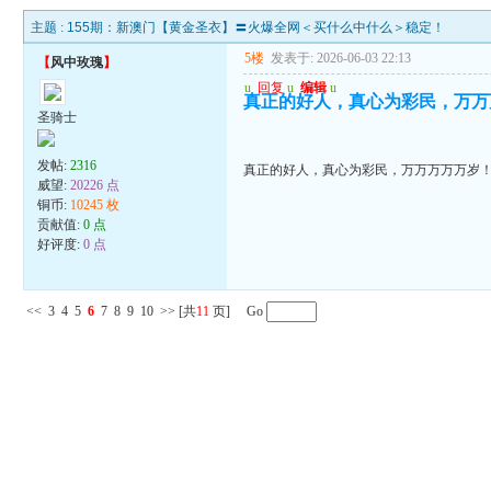
主题 :
155期：新澳门【黄金圣衣】〓火爆全网＜买什么中什么＞稳定！
5楼
发表于: 2026-06-03 22:13
【
风中玫瑰
】
u
回复
u
编辑
u
真正的好人，真心为彩民，万万
圣骑士
发帖:
2316
真正的好人，真心为彩民，万万万万万岁
威望:
20226 点
铜币:
10245 枚
贡献值:
0 点
好评度:
0 点
<<
3
4
5
6
7
8
9
10
>>
[共
11
页] Go