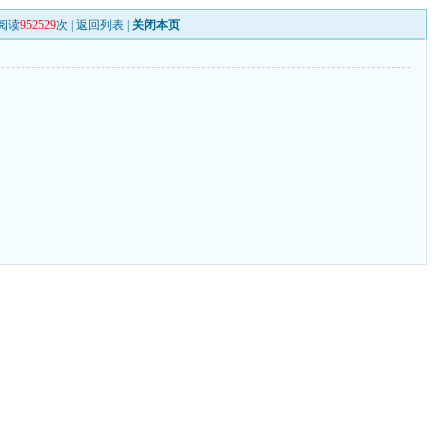
阅读
952529
次 |
返回列表
|
关闭本页