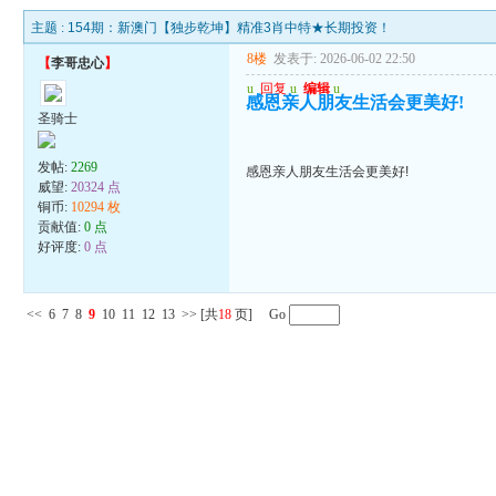
主题 :
154期：新澳门【独步乾坤】精准3肖中特★长期投资！
8楼
发表于: 2026-06-02 22:50
【
李哥忠心
】
u
回复
u
编辑
u
感恩亲人朋友生活会更美好!
圣骑士
发帖:
2269
感恩亲人朋友生活会更美好!
威望:
20324 点
铜币:
10294 枚
贡献值:
0 点
好评度:
0 点
<<
6
7
8
9
10
11
12
13
>>
[共
18
页] Go