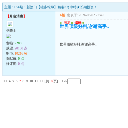
主题 :
154期：新澳门【独步乾坤】精准3肖中特★长期投资！
6楼
发表于: 2026-06-02 22:49
【
月色清幽
】
u
回复
u
编辑
u
世界顶级好料,谢谢高手..
圣骑士
发帖:
2288
世界顶级好料,谢谢高手..
威望:
20168 点
铜币:
10216 枚
贡献值:
0 点
好评度:
0 点
<<
4
5
6
7
8
9
10
11
>>
[共
18
页] Go