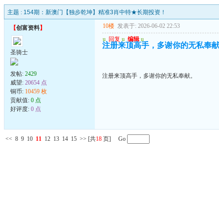
主题 :
154期：新澳门【独步乾坤】精准3肖中特★长期投资！
10楼
发表于: 2026-06-02 22:53
【
创富资料
】
u
回复
u
编辑
u
注册来顶高手，多谢你的无私奉
圣骑士
发帖:
2429
注册来顶高手，多谢你的无私奉献。
威望:
20654 点
铜币:
10459 枚
贡献值:
0 点
好评度:
0 点
<<
8
9
10
11
12
13
14
15
>>
[共
18
页] Go