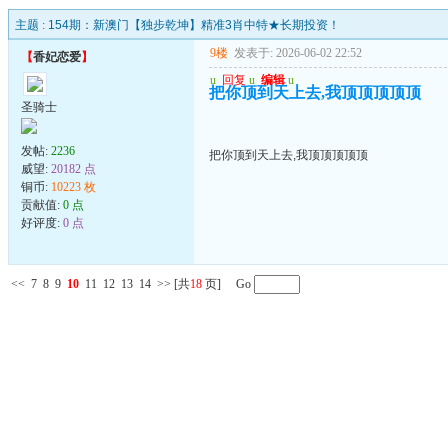
主题 :
154期：新澳门【独步乾坤】精准3肖中特★长期投资！
9楼
发表于: 2026-06-02 22:52
【
香妃恋爱
】
u
回复
u
编辑
u
把你顶到天上去,我顶顶顶顶顶
圣骑士
发帖:
2236
把你顶到天上去,我顶顶顶顶顶
威望:
20182 点
铜币:
10223 枚
贡献值:
0 点
好评度:
0 点
<<
7
8
9
10
11
12
13
14
>>
[共
18
页] Go