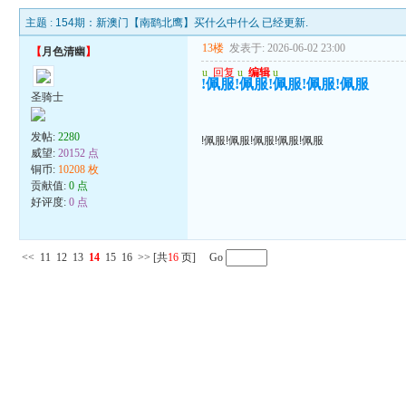
主题 :
154期：新澳门【南鹞北鹰】买什么中什么 已经更新.
13楼
发表于: 2026-06-02 23:00
【
月色清幽
】
u
回复
u
编辑
u
!佩服!佩服!佩服!佩服!佩服
圣骑士
发帖:
2280
!佩服!佩服!佩服!佩服!佩服
威望:
20152 点
铜币:
10208 枚
贡献值:
0 点
好评度:
0 点
<<
11
12
13
14
15
16
>>
[共
16
页] Go