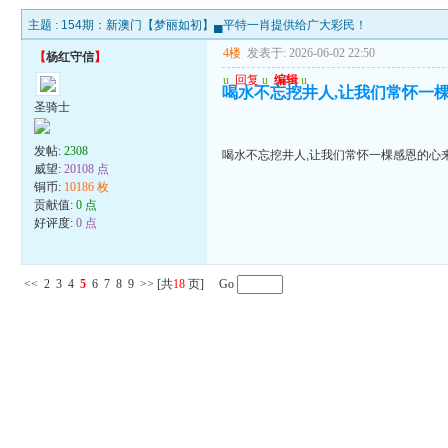
主题 :
154期：新澳门【梦丽如初】▄平特一肖提供给广大彩民！
4楼
发表于: 2026-06-02 22:50
【
杨红守信
】
u
回复
u
编辑
u
喝水不忘挖井人,让我们常怀一
圣骑士
发帖:
2308
喝水不忘挖井人,让我们常怀一棵感恩的心
威望:
20108 点
铜币:
10186 枚
贡献值:
0 点
好评度:
0 点
<<
2
3
4
5
6
7
8
9
>>
[共
18
页] Go