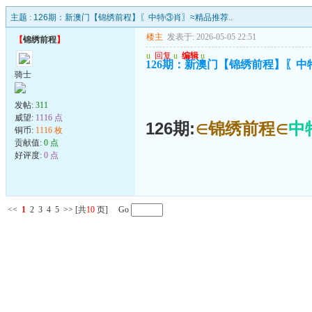
主题 :
126期：新澳门【锦绣前程】〖中特③肖〗≈精品推荐..
楼主
发表于: 2026-05-05 22:51
【
锦绣前程
】
u
回复
u
编辑
u
126期：新澳门【锦绣前程】〖中特
骑士
发帖:
311
威望:
1116 点
126期:
∈锦绣前程∈
中
铜币:
1116 枚
贡献值:
0 点
好评度:
0 点
<<
1
2
3
4
5
>>
[共
10
页] Go