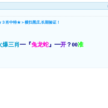
★３肖中特★＞横扫黑庄,长期验证！
火爆三肖
━『
兔龙蛇
』━
开
？00
准