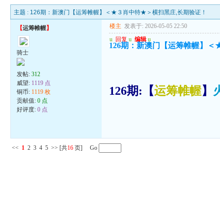
主题 :
126期：新澳门【运筹帷幄】＜★３肖中特★＞横扫黑庄,长期验证！
楼主
发表于: 2026-05-05 22:50
【
运筹帷幄
】
u
回复
u
编辑
u
126期：新澳门【运筹帷幄】＜
骑士
发帖:
312
威望:
1119 点
126期:【
运筹帷幄
】
铜币:
1119 枚
贡献值:
0 点
好评度:
0 点
<<
1
2
3
4
5
>>
[共
16
页] Go