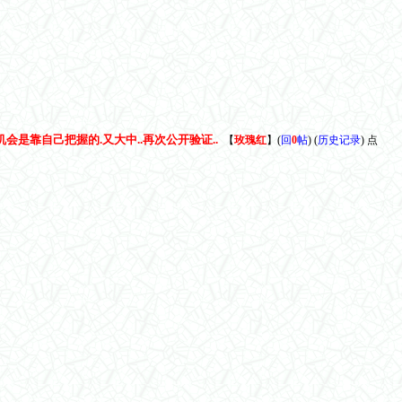
是靠自己把握的.又大中..再次公开验证..
【
玫瑰红
】
(
回
0
帖
) (
历史记录
) 点