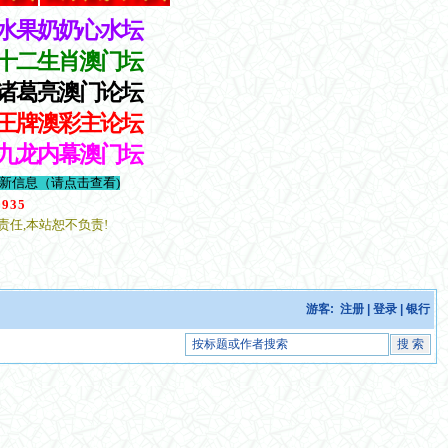
游客:
注册
|
登录
|
银行